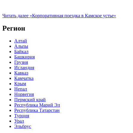
Читать далее
«Корпоративная поездка в Камское устье»
Регион
Алтай
Альпы
Байкал
Башкирия
Грузия
Исландия
Кавказ
Камчатка
Крым
Непал
Норвегия
Пермский край
Республика Марий Эл
Республика Татарстан
Турция
Урал
Эльбрус