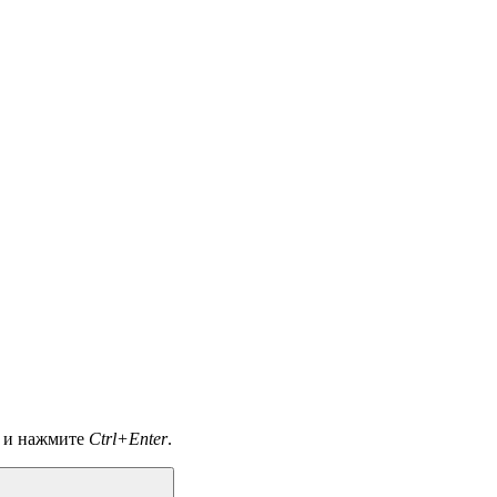
а и нажмите
Ctrl+Enter
.