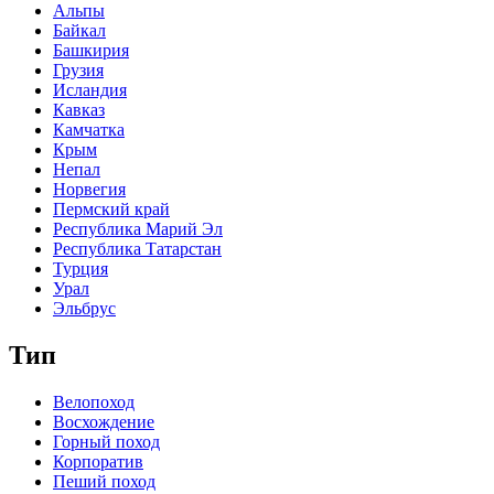
Альпы
Байкал
Башкирия
Грузия
Исландия
Кавказ
Камчатка
Крым
Непал
Норвегия
Пермский край
Республика Марий Эл
Республика Татарстан
Турция
Урал
Эльбрус
Тип
Велопоход
Восхождение
Горный поход
Корпоратив
Пеший поход