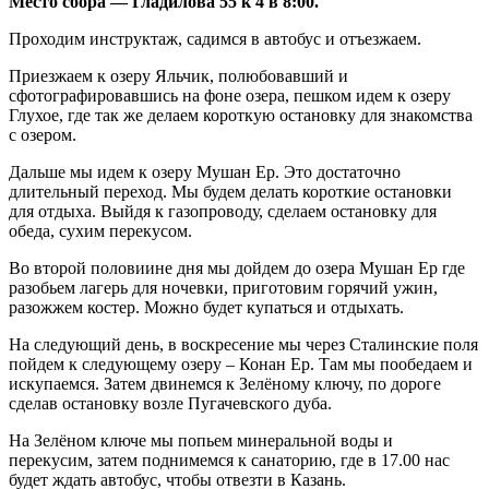
Место сбора — Гладилова 55 к 4 в 8:00.
Проходим инструктаж, садимся в автобус и отъезжаем.
Приезжаем к озеру Яльчик, полюбовавший и
сфотографировавшись на фоне озера, пешком идем к озеру
Глухое, где так же делаем короткую остановку для знакомства
с озером.
Дальше мы идем к озеру Мушан Ер. Это достаточно
длительный переход. Мы будем делать короткие остановки
для отдыха. Выйдя к газопроводу, сделаем остановку для
обеда, сухим перекусом.
Во второй половиине дня мы дойдем до озера Мушан Ер где
разобьем лагерь для ночевки, приготовим горячий ужин,
разожжем костер. Можно будет купаться и отдыхать.
На следующий день, в воскресение мы через Сталинские поля
пойдем к следующему озеру – Конан Ер. Там мы пообедаем и
искупаемся. Затем двинемся к Зелёному ключу, по дороге
сделав остановку возле Пугачевского дуба.
На Зелёном ключе мы попьем минеральной воды и
перекусим, затем поднимемся к санаторию, где в 17.00 нас
будет ждать автобус, чтобы отвезти в Казань.