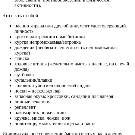
активности),
Что взять с собой
паспорт/права или другой документ удостоверяющий
личность
кроссовки/треккинговые ботинки
куртка непромокаемая/ветровка
дождевик (необязателен если есть непромокаемая
куртка)
флиска
ходовые штаны (желательно иметь запасные, на случай
дождя)
футболка
купальник/плавки
головной убор кепка/панама/бандана
носки – несколько пар
запасная обувь: кроссовки, сандалии для лагеря
личные лекарства
репеллент
накомарник по желанию
кружка, миска, ложка, нож
полотенце, мыло, зубная щетка и паста
Индивидуальное снаряжение (можно взять у нас в аренду