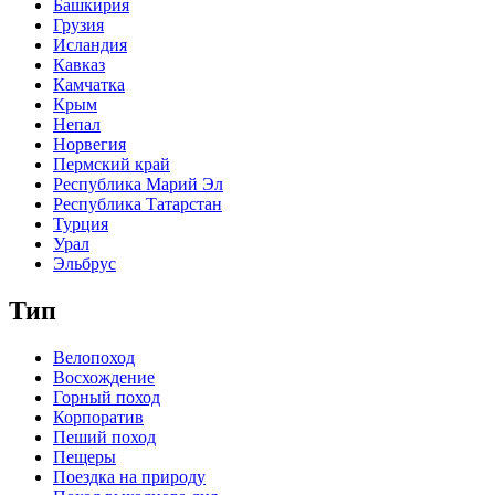
Башкирия
Грузия
Исландия
Кавказ
Камчатка
Крым
Непал
Норвегия
Пермский край
Республика Марий Эл
Республика Татарстан
Турция
Урал
Эльбрус
Тип
Велопоход
Восхождение
Горный поход
Корпоратив
Пеший поход
Пещеры
Поездка на природу