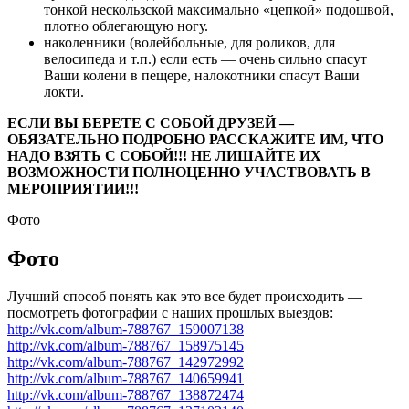
тонкой нескользской максимально «цепкой» подошвой,
плотно облегающую ногу.
наколенники (волейбольные, для роликов, для
велосипеда и т.п.) если есть — очень сильно спасут
Ваши колени в пещере, налокотники спасут Ваши
локти.
ЕСЛИ ВЫ БЕРЕТЕ С СОБОЙ ДРУЗЕЙ —
ОБЯЗАТЕЛЬНО ПОДРОБНО РАССКАЖИТЕ ИМ, ЧТО
НАДО ВЗЯТЬ С СОБОЙ!!! НЕ ЛИШАЙТЕ ИХ
ВОЗМОЖНОСТИ ПОЛНОЦЕННО УЧАСТВОВАТЬ В
МЕРОПРИЯТИИ!!!
Фото
Фото
Лучший способ понять как это все будет происходить —
посмотреть фотографии с наших прошлых выездов:
http://vk.com/album-788767_159007138
http://vk.com/album-788767_158975145
http://vk.com/album-788767_142972992
http://vk.com/album-788767_140659941
http://vk.com/album-788767_138872474