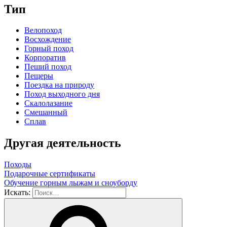
Тип
Велопоход
Восхождение
Горный поход
Корпоратив
Пеший поход
Пещеры
Поездка на природу
Поход выходного дня
Скалолазание
Смешанный
Сплав
Другая деятельность
Походы
Подарочные сертификаты
Обучение горным лыжам и сноуборду
Искать: