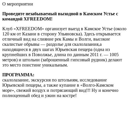
О мероприятии
Проведите незабываемый выходной в Камском Устье с
командой XFREEDOM!
Клуб «XFREEDOM» организует выезд в Камское Устье (около
120 км от Казани в сторону Ульяновска). Здесь открывается
отличный вид на слияние рек Камы и Волги, высокие
скалистые обрывы — раздолье для скалолазания,а
находящиеся в двух шагах Юрьевская пещера (одна из
крупнейших в Поволжье, длина по данным 2011 г. — 1005
метров) и штольни (заброшенный гипсовый рудник) делают
это место поистине уникальным.
ПРОГРАММА:
скалолазание, экскурсия по штольням, исследование
Юрьевской пещеры, а также купание в «Волго-Камском
море», свежий воздух и потрясающий вид!!! Ну и конечно
полноценный обед и ужин на костре!