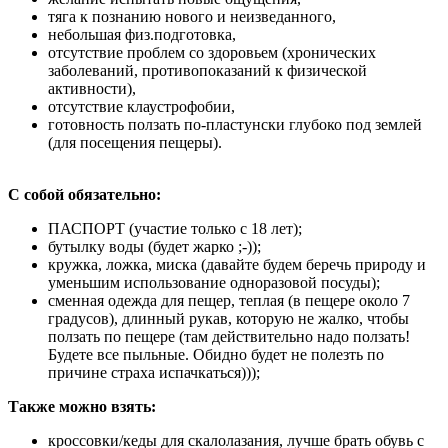
тяга к познанию нового и неизведанного,
небольшая физ.подготовка,
отсутствие проблем со здоровьем (хронических
заболеваний, противопоказаний к физической
активности),
отсутствие клаустрофобии,
готовность ползать по-пластунски глубоко под землей
(для посещения пещеры).
С собой обязательно:
ПАСПОРТ (участие только с 18 лет);
бутылку воды (будет жарко ;-));
кружка, ложка, миска (давайте будем беречь природу и
уменьшим использование одноразовой посуды);
сменная одежда для пещер, теплая (в пещере около 7
градусов), длинный рукав, которую не жалко, чтобы
ползать по пещере (там действительно надо ползать!
Будете все пыльные. Обидно будет не полезть по
причине страха испачкаться)));
Также можно взять:
кроссовки/кеды для скалолазания, лучше брать обувь с