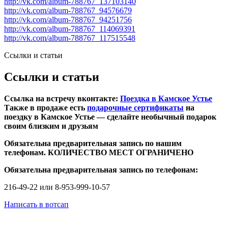
http://vk.com/album-788767_137103140
http://vk.com/album-788767_94576679
http://vk.com/album-788767_94251756
http://vk.com/album-788767_114069391
http://vk.com/album-788767_117515548
Ссылки и статьи
Ссылки и статьи
Ссылка на встречу вконтакте:
Поездка в Камское Устье
Также в продаже есть
подарочные сертификаты
на
поездку в Камское Устье — сделайте необычный подарок
своим близким и друзьям
Обязательна предварительная запись по нашим
телефонам. КОЛИЧЕСТВО МЕСТ ОГРАНИЧЕНО
Обязательна предварительная запись по телефонам:
216-49-22 или 8-953-999-10-57
Написать в вотсап