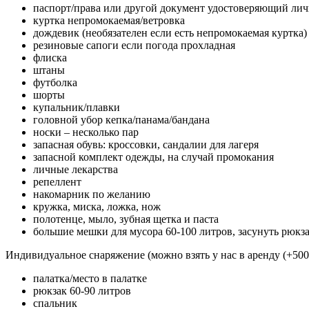
паспорт/права или другой документ удостоверяющий лич
куртка непромокаемая/ветровка
дождевик (необязателен если есть непромокаемая куртка)
резиновые сапоги если погода прохладная
флиска
штаны
футболка
шорты
купальник/плавки
головной убор кепка/панама/бандана
носки – несколько пар
запасная обувь: кроссовки, сандалии для лагеря
запасной комплект одежды, на случай промокания
личные лекарства
репеллент
накомарник по желанию
кружка, миска, ложка, нож
полотенце, мыло, зубная щетка и паста
большие мешки для мусора 60-100 литров, засунуть рюкза
Индивидуальное снаряжение (можно взять у нас в аренду (+500
палатка/место в палатке
рюкзак 60-90 литров
спальник